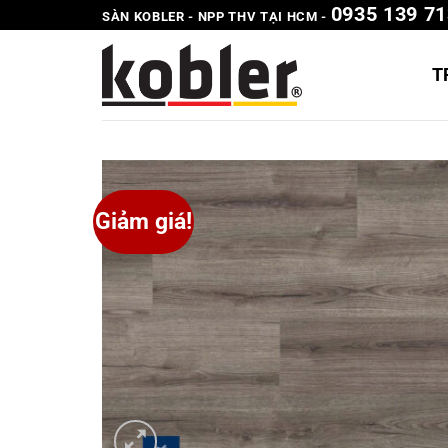
0935 139 71
Chuyển
SÀN KOBLER - NPP THV TẠI HCM -
đến
nội
T
dung
Giảm giá!