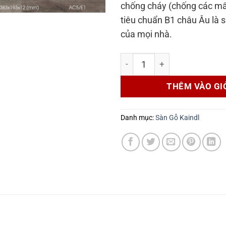
chống cháy (chống các mẩu
tiêu chuẩn B1 châu Âu là 
của mọi nhà.
SÀN KOBLER tinh thể đá muố
THÊM VÀO GI
Danh mục:
Sàn Gỗ Kaindl