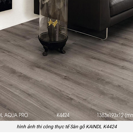
hình ảnh thi công thực tế Sàn gỗ KAINDL K4424