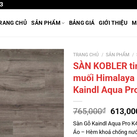
3
RANG CHỦ
SẢN PHẨM
BẢNG GIÁ
GIỚI THIỆU
M
TRANG CHỦ
/
SẢN PHẨM
/
SÀN KOBLER tin
muối Himalaya
Kaindl Aqua Pr
Giá
765,000
₫
613,00
gốc
Sàn Gỗ Kaindl Aqua Pro K
là:
Áo – Hèm khoá chống nướ
765,00