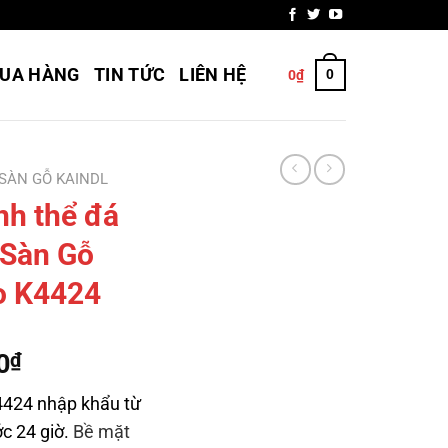
UA HÀNG
TIN TỨC
LIÊN HỆ
0
0
₫
SÀN GỖ KAINDL
h thể đá
 Sàn Gỗ
o K4424
Giá
0
₫
hiện
4424 nhập khẩu từ
tại
c 24 giờ.
Bề mặt
0₫.
là: