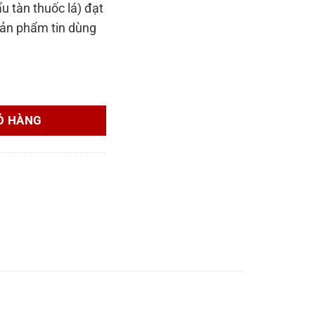
 tàn thuốc lá) đạt
613,000₫.
sản phẩm tin dùng
i Himalaya Sàn Gỗ Kaindl Aqua Pro K4424 số lượng
Ỏ HÀNG