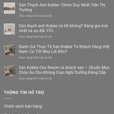
Sàn Thạch Anh Kobler 10mm Duy Nhất Trên Thị
Trường
ở
Chức năng bình luận bị tắt
Sàn
Thạch
Sàn thạch anh Kobler có tốt không? Bảng giá mới
Anh
nhất và ưu đãi 15%
Kobler
ở
Chức năng bình luận bị tắt
10mm
Sàn
Duy
thạch
Đánh Giá Thực Tế Sàn Kobler Từ Khách Hàng Việt
Nhất
anh
Trên
Nam: Có Tốt Như Lời Đồn?
Kobler
Thị
ở
Chức năng bình luận bị tắt
có
Trường
Đánh
tốt
Giá
Sàn Kobler Cho Resort và khách sạn – Chuẩn Mực
không?
Thực
Bảng
Châu Âu Cho Không Gian Nghỉ Dưỡng Đẳng Cấp
Tế
giá
ở
Chức năng bình luận bị tắt
Sàn
mới
Sàn
Kobler
nhất
Kobler
Từ
và
Cho
THÔNG TIN HỖ TRỢ
Khách
ưu
Resort
Hàng
đãi
và
Việt
15%
khách
Nam:
Chính sách bán hàng
sạn
Có
–
Tốt