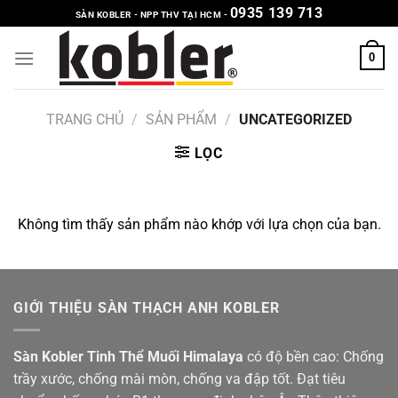
Chuyển
0935 139 713
SÀN KOBLER - NPP THV TẠI HCM -
đến
nội
0
dung
TRANG CHỦ
/
SẢN PHẨM
/
UNCATEGORIZED
LỌC
Không tìm thấy sản phẩm nào khớp với lựa chọn của bạn.
GIỚI THIỆU SÀN THẠCH ANH KOBLER
Sàn Kobler Tinh Thể Muối Himalaya
có độ bền cao: Chống
trầy xước, chống mài mòn, chống va đập tốt. Đạt tiêu