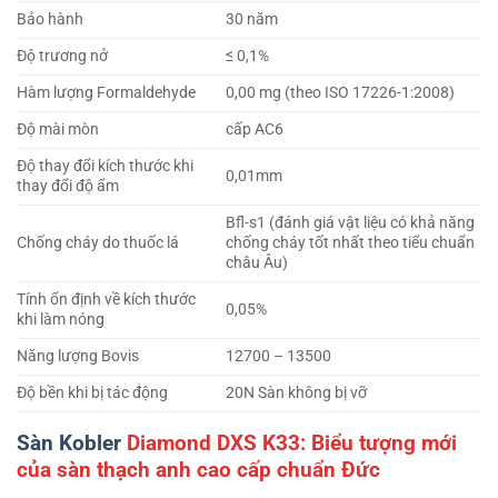
Bảo hành
30 năm
Độ trương nở
≤ 0,1%
Hàm lượng Formaldehyde
0,00 mg (theo ISO 17226-1:2008)
Độ mài mòn
cấp AC6
Độ thay đổi kích thước khi
0,01mm
thay đổi độ ẩm
Bfl-s1 (đánh giá vật liệu có khả năng
Chống cháy do thuốc lá
chống cháy tốt nhất theo tiểu chuẩn
châu Âu)
Tính ổn định về kích thước
0,05%
khi làm nóng
Năng lượng Bovis
12700 – 13500
Độ bền khi bị tác động
20N Sàn không bị vỡ
Sàn Kobler
Diamond DXS K33: Biểu tượng mới
của sàn thạch anh cao cấp chuẩn Đức