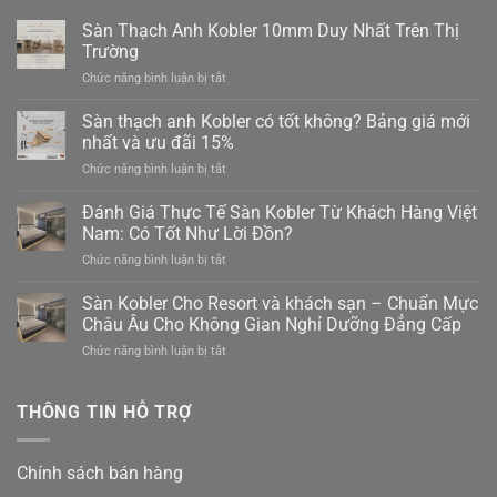
Sàn Thạch Anh Kobler 10mm Duy Nhất Trên Thị
Trường
ở
Chức năng bình luận bị tắt
Sàn
Thạch
Sàn thạch anh Kobler có tốt không? Bảng giá mới
Anh
nhất và ưu đãi 15%
Kobler
ở
Chức năng bình luận bị tắt
10mm
Sàn
Duy
thạch
Đánh Giá Thực Tế Sàn Kobler Từ Khách Hàng Việt
Nhất
anh
Trên
Nam: Có Tốt Như Lời Đồn?
Kobler
Thị
ở
Chức năng bình luận bị tắt
có
Trường
Đánh
tốt
Giá
Sàn Kobler Cho Resort và khách sạn – Chuẩn Mực
không?
Thực
Bảng
Châu Âu Cho Không Gian Nghỉ Dưỡng Đẳng Cấp
Tế
giá
ở
Chức năng bình luận bị tắt
Sàn
mới
Sàn
Kobler
nhất
Kobler
Từ
và
Cho
THÔNG TIN HỖ TRỢ
Khách
ưu
Resort
Hàng
đãi
và
Việt
15%
khách
Nam:
Chính sách bán hàng
sạn
Có