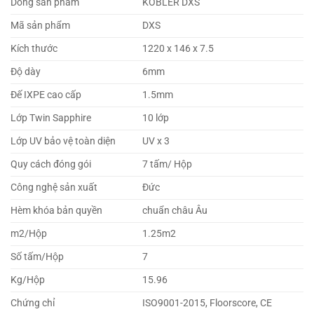
Dòng sản phẩm
KOBLER DXS
Mã sản phẩm
DXS
Kích thước
1220 x 146 x 7.5
Độ dày
6mm
Đế IXPE cao cấp
1.5mm
Lớp Twin Sapphire
10 lớp
Lớp UV bảo vệ toàn diện
UV x 3
Quy cách đóng gói
7 tấm/ Hộp
Công nghệ sản xuất
Đức
Hèm khóa bản quyền
chuẩn châu Âu
m2/Hộp
1.25m2
Số tấm/Hộp
7
Kg/Hộp
15.96
Chứng chỉ
ISO9001-2015, Floorscore, CE