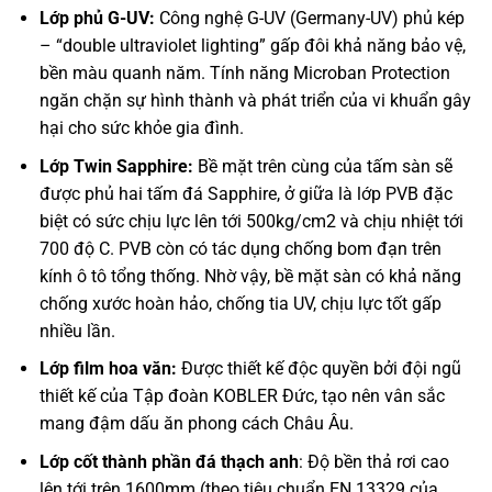
Lớp phủ G-UV:
Công nghệ G-UV (Germany-UV) phủ kép
– “double ultraviolet lighting” gấp đôi khả năng bảo vệ,
bền màu quanh năm. Tính năng Microban Protection
ngăn chặn sự hình thành và phát triển của vi khuẩn gây
hại cho sức khỏe gia đình.
Lớp Twin Sapphire:
Bề mặt trên cùng của tấm sàn sẽ
được phủ hai tấm đá Sapphire, ở giữa là lớp PVB đặc
biệt có sức chịu lực lên tới 500kg/cm2 và chịu nhiệt tới
700 độ C. PVB còn có tác dụng chống bom đạn trên
kính ô tô tổng thống. Nhờ vậy, bề mặt sàn có khả năng
chống xước hoàn hảo, chống tia UV, chịu lực tốt gấp
nhiều lần.
Lớp film hoa văn:
Được thiết kế độc quyền bởi đội ngũ
thiết kế của Tập đoàn KOBLER Đức, tạo nên vân sắc
mang đậm dấu ăn phong cách Châu Âu.
Lớp cốt thành phần đá thạch anh
: Độ bền thả rơi cao
lên tới trên 1600mm (theo tiêu chuẩn EN 13329 của