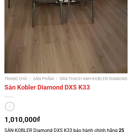
TRANG CHỦ
/
SẢN PHẨM
/
SÀN THẠCH ANH KOBLER DIAMOND
Sàn Kobler Diamond DXS K33
1,010,000
₫
SÀN KOBLER Diamond DXS K33 bảo hành chính hãng
25