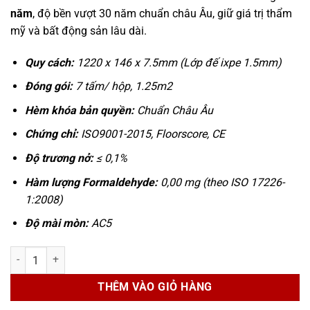
năm
, độ bền vượt 30 năm chuẩn châu Âu, giữ giá trị thẩm
mỹ và bất động sản lâu dài.
Q
uy cách:
1220 x 146 x 7.5mm (Lớp đế ixpe 1.5mm)
Đóng gói:
7 tấm/ hộp, 1.25m2
Hèm khóa bản quyền:
Chuẩn Châu Âu
Chứng chỉ:
ISO9001-2015, Floorscore, CE
Độ trương nở:
≤ 0,1%
Hàm lượng Formaldehyde:
0,00 mg (theo ISO 17226-
1:2008)
Độ mài mòn:
AC5
Sàn Kobler Diamond DXS K33 số lượng
THÊM VÀO GIỎ HÀNG