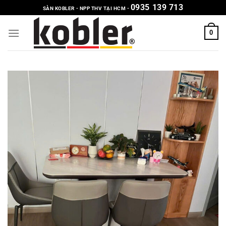
Chuyển
0935 139 713
SÀN KOBLER - NPP THV TẠI HCM -
đến
nội
0
dung