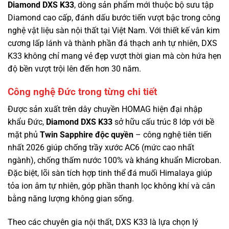
Diamond DXS K33
, dòng sản phẩm mới thuộc bộ sưu tập
Diamond cao cấp, đánh dấu bước tiến vượt bậc trong công
nghệ vật liệu sàn nội thất tại Việt Nam. Với thiết kế vân kim
cương lấp lánh và thành phần đá thạch anh tự nhiên, DXS
K33 không chỉ mang vẻ đẹp vượt thời gian mà còn hứa hẹn
độ bền vượt trội lên đến hơn 30 năm.
Công nghệ Đức trong từng chi tiết
Được sản xuất trên dây chuyền HOMAG hiện đại nhập
khẩu Đức,
Diamond DXS K33
sở hữu cấu trúc 8 lớp với bề
mặt phủ
Twin Sapphire độc quyền
– công nghệ tiên tiến
nhất 2026 giúp chống trầy xước AC6 (mức cao nhất
ngành), chống thấm nước 100% và kháng khuẩn Microban.
Đặc biệt, lõi sàn tích hợp tinh thể đá muối Himalaya giúp
tỏa ion âm tự nhiên, góp phần thanh lọc không khí và cân
bằng năng lượng không gian sống.
Theo các chuyên gia nội thất, DXS K33 là lựa chọn lý