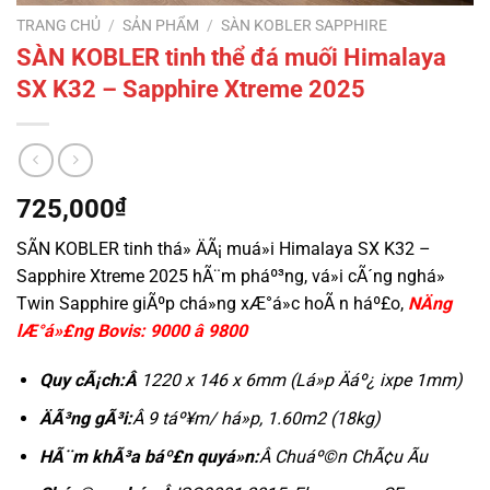
TRANG CHỦ
/
SẢN PHẨM
/
SÀN KOBLER SAPPHIRE
SÀN KOBLER tinh thể đá muối Himalaya
SX K32 – Sapphire Xtreme 2025
725,000
₫
SÃN KOBLER tinh thá» ÄÃ¡ muá»i Himalaya SX K32 –
Sapphire Xtreme 2025 hÃ¨m pháº³ng, vá»i cÃ´ng nghá»
Twin Sapphire giÃºp chá»ng xÆ°á»c hoÃ n háº£o,
NÄng
lÆ°á»£ng Bovis: 9000 â 9800
Q
uy cÃ¡ch:Â
1220 x 146 x 6mm (Lá»p Äáº¿ ixpe 1mm)
ÄÃ³ng gÃ³i:
Â 9 táº¥m/ há»p, 1.60m2 (18kg)
HÃ¨m khÃ³a báº£n quyá»n:
Â Chuáº©n ChÃ¢u Ãu