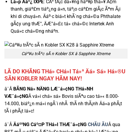
Lá»p Äáº¿ IXPE
: CÃ³ tÃ¡c dá»¥ng háº¥p thá»¥ Ã¢m
thanh, giáº£m tiáº¿ng á»n, táº¡o cáº£m giÃ¡c Ãªm Ã¡i
khi di chuyá»n. Äáº·c biá»t khÃ´ng chá»©a Phthalate
gÃ¢y ung thÆ°, ÄÆ°á»£c tá» chá»©c Intertek Anh
Quá»c chá»©ng nháº­n.
Cáº¥u trÃºc sÃ n Kobler SX â Sapphire Xtreme
LÃ DO KHÃNG THá» CHá»I Tá»ª Äá» Sá» Há»®U
SÃN KOBLER NGAY HÃM NAY!
â¨Â
BÃNG Ná» NÄNG LÆ¯á»¢NG THá»NH
VÆ¯á»¢NG
Â vá»i chá» sá» Bovis siÃªu cao tá»« 8.000-
14.000, biáº¿n má»i ngÃ´i nhÃ thÃ nh thÃ¡nh Äá»a phÃ¡t
tÃ i phÃ¡t lá»c!
â¨Â
Äáº²NG Cáº¤P THá»I THÆ¯á»¢NG
CHÃU ÃU
Â qua
BST mÃ u sáº¯c ÄÆ°á»£c tuyá»n chá»n ká»¹ lÆ°á»¡ng