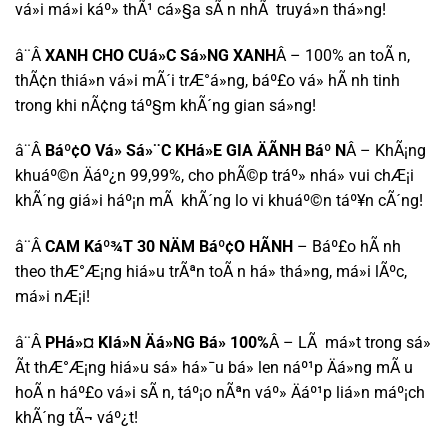
vá»i má»i káº» thÃ¹ cá»§a sÃ n nhÃ truyá»n thá»ng!
â¨Â
XANH CHO CUá»C Sá»NG XANH
Â – 100% an toÃ n,
thÃ¢n thiá»n vá»i mÃ´i trÆ°á»ng, báº£o vá» hÃ nh tinh
trong khi nÃ¢ng táº§m khÃ´ng gian sá»ng!
â¨Â
Báº¢O Vá» Sá»¨C KHá»E GIA ÄÃNH Báº N
Â – KhÃ¡ng
khuáº©n Äáº¿n 99,99%, cho phÃ©p tráº» nhá» vui chÆ¡i
khÃ´ng giá»i háº¡n mÃ khÃ´ng lo vi khuáº©n táº¥n cÃ´ng!
â¨Â
CAM Káº¾T 30 NÄM Báº¢O HÃNH
– Báº£o hÃ nh
theo thÆ°Æ¡ng hiá»u trÃªn toÃ n há» thá»ng, má»i lÃºc,
má»i nÆ¡i!
â¨Â
PHá»¤ KIá»N Äá»NG Bá» 100%
Â – LÃ má»t trong sá»
Ã­t thÆ°Æ¡ng hiá»u sá» há»¯u bá» len náº¹p Äá»ng mÃ u
hoÃ n háº£o vá»i sÃ n, táº¡o nÃªn váº» Äáº¹p liá»n máº¡ch
khÃ´ng tÃ¬ váº¿t!