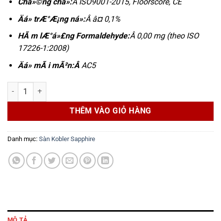
Chá»©ng chá»:
Â ISO9001-2015, Floorscore, CE
Äá» trÆ°Æ¡ng ná»:
Â â¤ 0,1%
HÃ m lÆ°á»£ng Formaldehyde:
Â 0,00 mg (theo ISO
17226-1:2008)
Äá» mÃ i mÃ²n:Â
AC5
SÀN KOBLER tinh thể đá muối Himalaya SX K32 - Sapphire Xtreme 
THÊM VÀO GIỎ HÀNG
Danh mục:
Sàn Kobler Sapphire
MÔ TẢ