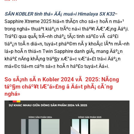
SÃN KOBLER tinh thá» ÄÃ¡ muá»i Himalaya SX K32
–
Sapphire Xtreme 2025 hiá»n thÃ¢n cho sá»± hoÃ n má»¹
trong nghá» thuáº­t kiáº¿n trÃºc ná»i tháº¥t ÄÆ°Æ¡ng Äáº¡i.
Tráº£i qua quÃ¡ trÃ¬nh cháº¿ tÃ¡c tinh xáº£o vÃ cáº£i
tiáº¿n toÃ n diá»n, tuyá»t pháº©m nÃ y khoÃ¡c lÃªn mÃ¬nh
lá»p hoÃ n thiá»n Twin Sapphire danh giÃ¡, mang Äáº¿n
kháº£ nÄng khÃ¡ng tráº§y xÆ°á»c vÆ°á»£t trá»i Äáº¿n
má»©c tiá»m cáº­n sá»± hoÃ n háº£o tuyá»t Äá»i.
So sÃ¡nh sÃ n Kobler 2024 vÃ 2025: NÃ¢ng
táº§m cháº¥t lÆ°á»£ng â Äá»t phÃ¡ cÃ´ng
nghá»