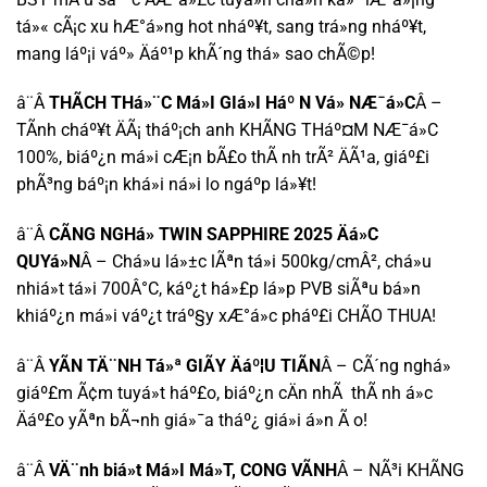
tá»« cÃ¡c xu hÆ°á»ng hot nháº¥t, sang trá»ng nháº¥t,
mang láº¡i váº» Äáº¹p khÃ´ng thá» sao chÃ©p!
â¨Â
THÃCH THá»¨C Má»I GIá»I Háº N Vá» NÆ¯á»C
Â –
TÃ­nh cháº¥t ÄÃ¡ tháº¡ch anh KHÃNG THáº¤M NÆ¯á»C
100%, biáº¿n má»i cÆ¡n bÃ£o thÃ nh trÃ² ÄÃ¹a, giáº£i
phÃ³ng báº¡n khá»i ná»i lo ngáº­p lá»¥t!
â¨Â
CÃNG NGHá» TWIN SAPPHIRE 2025 Äá»C
QUYá»N
Â – Chá»u lá»±c lÃªn tá»i 500kg/cmÂ², chá»u
nhiá»t tá»i 700Â°C, káº¿t há»£p lá»p PVB siÃªu bá»n
khiáº¿n má»i váº¿t tráº§y xÆ°á»c pháº£i CHÃO THUA!
â¨Â
YÃN TÄ¨NH Tá»ª GIÃY Äáº¦U TIÃN
Â – CÃ´ng nghá»
giáº£m Ã¢m tuyá»t háº£o, biáº¿n cÄn nhÃ thÃ nh á»c
Äáº£o yÃªn bÃ¬nh giá»¯a tháº¿ giá»i á»n Ã o!
â¨Â
VÄ¨nh biá»t Má»I Má»T, CONG VÃNH
Â – NÃ³i KHÃNG