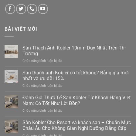
BÀI VIẾT MỚI
Sàn Thạch Anh Kobler 10mm Duy Nhất Trên Thị
Trường
ở
Chức năng bình luận bị tắt
Sàn
Thạch
Sàn thạch anh Kobler có tốt không? Bảng giá mới
Anh
nhất và ưu đãi 15%
Kobler
ở
Chức năng bình luận bị tắt
10mm
Sàn
Duy
thạch
Đánh Giá Thực Tế Sàn Kobler Từ Khách Hàng Việt
Nhất
anh
Trên
Nam: Có Tốt Như Lời Đồn?
Kobler
Thị
ở
Chức năng bình luận bị tắt
có
Trường
Đánh
tốt
Giá
Sàn Kobler Cho Resort và khách sạn – Chuẩn Mực
không?
Thực
Bảng
Châu Âu Cho Không Gian Nghỉ Dưỡng Đẳng Cấp
Tế
giá
ở
Chức năng bình luận bị tắt