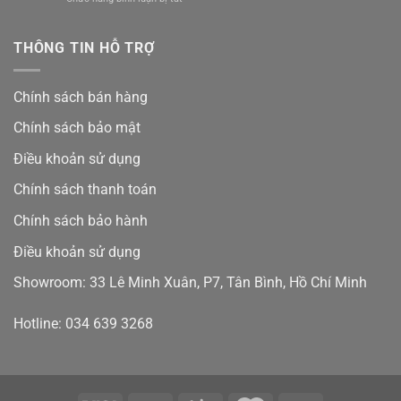
Sàn
mới
Sàn
Kobler
nhất
Kobler
Từ
và
Cho
THÔNG TIN HỖ TRỢ
Khách
ưu
Resort
Hàng
đãi
và
Việt
15%
khách
Nam:
Chính sách bán hàng
sạn
Có
–
Tốt
Chính sách bảo mật
Chuẩn
Như
Mực
Lời
Điều khoản sử dụng
Châu
Đồn?
Âu
Chính sách thanh toán
Cho
Không
Chính sách bảo hành
Gian
Nghỉ
Điều khoản sử dụng
Dưỡng
Đẳng
Showroom: 33 Lê Minh Xuân, P7, Tân Bình, Hồ Chí Minh
Cấp
Hotline: 034 639 3268