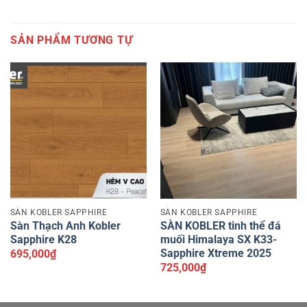
SẢN PHẨM TƯƠNG TỰ
SÀN KOBLER SAPPHIRE
SÀN KOBLER SAPPHIRE
Sàn Thạch Anh Kobler
SÀN KOBLER tinh thể đá
Sapphire K28
muối Himalaya SX K33-
Sapphire Xtreme 2025
695,000
₫
725,000
₫