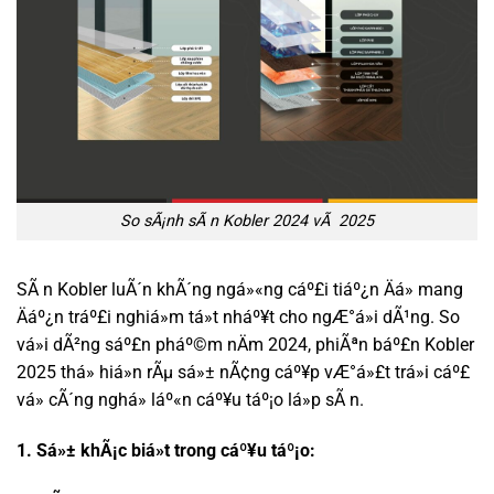
So sÃ¡nh sÃ n Kobler 2024 vÃ 2025
SÃ n Kobler luÃ´n khÃ´ng ngá»«ng cáº£i tiáº¿n Äá» mang
Äáº¿n tráº£i nghiá»m tá»t nháº¥t cho ngÆ°á»i dÃ¹ng. So
vá»i dÃ²ng sáº£n pháº©m nÄm 2024, phiÃªn báº£n Kobler
2025 thá» hiá»n rÃµ sá»± nÃ¢ng cáº¥p vÆ°á»£t trá»i cáº£
vá» cÃ´ng nghá» láº«n cáº¥u táº¡o lá»p sÃ n.
1. Sá»± khÃ¡c biá»t trong cáº¥u táº¡o: