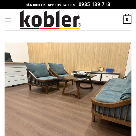
Chuyển
0935 139 713
SÀN KOBLER - NPP THV TẠI HCM -
đến
nội
0
dung