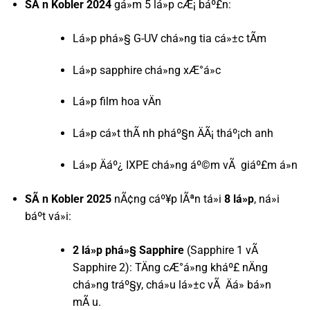
SÃ n Kobler 2024
gá»m 5 lá»p cÆ¡ báº£n:
Lá»p phá»§ G-UV chá»ng tia cá»±c tÃ­m
Lá»p sapphire chá»ng xÆ°á»c
Lá»p film hoa vÄn
Lá»p cá»t thÃ nh pháº§n ÄÃ¡ tháº¡ch anh
Lá»p Äáº¿ IXPE chá»ng áº©m vÃ giáº£m á»n
SÃ n Kobler 2025
nÃ¢ng cáº¥p lÃªn tá»i
8 lá»p
, ná»i
báº­t vá»i:
2 lá»p phá»§ Sapphire
(Sapphire 1 vÃ
Sapphire 2): TÄng cÆ°á»ng kháº£ nÄng
chá»ng tráº§y, chá»u lá»±c vÃ Äá» bá»n
mÃ u.