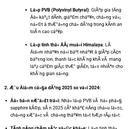
Lá»p PVB (Polyvinyl Butyral)
: GiÃºp gia tÄng
Äá» káº¿t dÃ­nh, giáº£m cháº¥n, chá»ng vá»¡
ná»©t â thÆ°á»ng chá» dÃ¹ng trong kÃ­nh an
toÃ n cao cáº¥p.
Lá»p tinh thá» ÄÃ¡ muá»i Himalaya
: LÃ
Äiá»m nháº¥n ná»i báº­t nháº¥t â giÃºp cÃ¢n
báº±ng ion, thanh lá»c khÃ´ng khÃ­ vÃ mang
láº¡i cáº£m giÃ¡c thÆ° giÃ£n, tá»± nhiÃªn cho
khÃ´ng gian sá»ng.
2. Æ¯u Äiá»m cá»§a dÃ²ng 2025 so vá»i 2024:
Äá» bá»n vÆ°á»£t trá»i:
Nhá» lá»p PVB vÃ há» phá»§
sapphire kÃ©p, sÃ n 2025 cÃ³ kháº£ nÄng chá»u lá»±c,
chá»ng xÆ°á»c vÃ chá»ng tháº¥m tá»t hÆ¡n rÃµ rá»t.
TÃ­nh nÄng chÄm sÃ³c sá»©c khá»e:
Lá»p tinh thá»