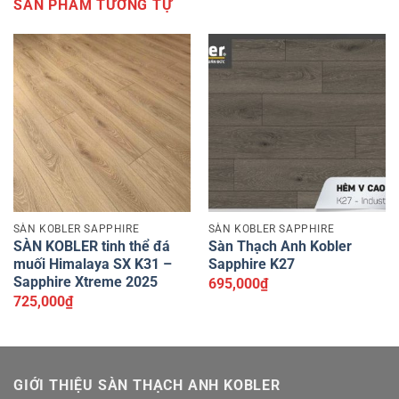
SẢN PHẨM TƯƠNG TỰ
SÀN KOBLER SAPPHIRE
SÀN KOBLER SAPPHIRE
SÀN KOBLER tinh thể đá
Sàn Thạch Anh Kobler
muối Himalaya SX K31 –
Sapphire K27
Sapphire Xtreme 2025
695,000
₫
725,000
₫
GIỚI THIỆU SÀN THẠCH ANH KOBLER