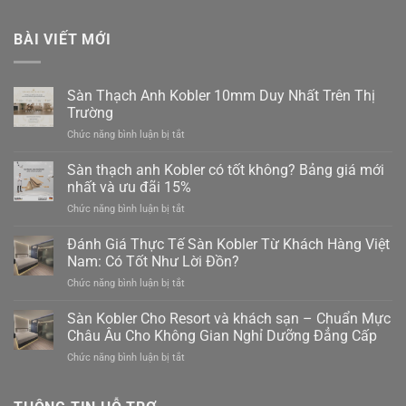
BÀI VIẾT MỚI
Sàn Thạch Anh Kobler 10mm Duy Nhất Trên Thị
Trường
ở
Chức năng bình luận bị tắt
Sàn
Thạch
Sàn thạch anh Kobler có tốt không? Bảng giá mới
Anh
nhất và ưu đãi 15%
Kobler
ở
Chức năng bình luận bị tắt
10mm
Sàn
Duy
thạch
Đánh Giá Thực Tế Sàn Kobler Từ Khách Hàng Việt
Nhất
anh
Trên
Nam: Có Tốt Như Lời Đồn?
Kobler
Thị
ở
Chức năng bình luận bị tắt
có
Trường
Đánh
tốt
Giá
Sàn Kobler Cho Resort và khách sạn – Chuẩn Mực
không?
Thực
Bảng
Châu Âu Cho Không Gian Nghỉ Dưỡng Đẳng Cấp
Tế
giá
ở
Chức năng bình luận bị tắt
Sàn
mới
Sàn
Kobler
nhất
Kobler
Từ
và
Cho
Khách