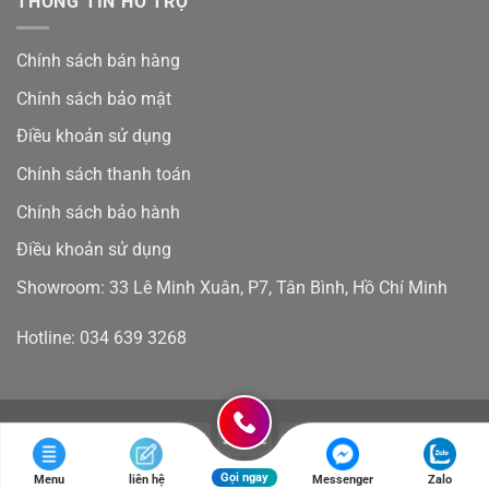
THÔNG TIN HỖ TRỢ
ưu
Resort
Hàng
đãi
và
Việt
15%
khách
Nam:
Chính sách bán hàng
sạn
Có
–
Tốt
Chính sách bảo mật
Chuẩn
Như
Mực
Lời
Điều khoản sử dụng
Châu
Đồn?
Âu
Chính sách thanh toán
Cho
Không
Chính sách bảo hành
Gian
Nghỉ
Điều khoản sử dụng
Dưỡng
Đẳng
Showroom: 33 Lê Minh Xuân, P7, Tân Bình, Hồ Chí Minh
Cấp
Hotline: 034 639 3268
Copyright 2026 ©
SÀN KOBLER - SÀN THẠCH ANH CHUẨN ĐỨC
Gọi ngay
Menu
liên hệ
Messenger
Zalo