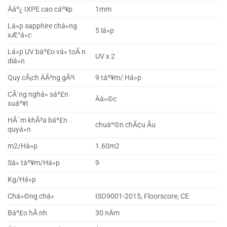
Äáº¿ IXPE cao cáº¥p
1mm
Lá»p sapphire chá»ng
5 lá»p
xÆ°á»c
Lá»p UV báº£o vá» toÃ n
UV x 2
diá»n
Quy cÃ¡ch ÄÃ³ng gÃ³i
9 táº¥m/ Há»p
CÃ´ng nghá» sáº£n
Äá»©c
xuáº¥t
HÃ¨m khÃ³a báº£n
chuáº©n chÃ¢u Ãu
quyá»n
m2/Há»p
1.60m2
Sá» táº¥m/Há»p
9
Kg/Há»p
Chá»©ng chá»
ISO9001-2015, Floorscore, CE
Báº£o hÃ nh
30 nÄm