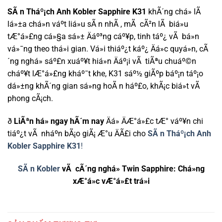
SÃ n Tháº¡ch Anh Kobler Sapphire K31
khÃ´ng chá» lÃ
lá»±a chá»n váº­t liá»u sÃ n nhÃ , mÃ cÃ²n lÃ biá»u
tÆ°á»£ng cá»§a sá»± Äáº³ng cáº¥p, tinh táº¿ vÃ bá»n
vá»¯ng theo thá»i gian. Vá»i thiáº¿t káº¿ Äá»c quyá»n, cÃ
´ng nghá» sáº£n xuáº¥t hiá»n Äáº¡i vÃ tiÃªu chuáº©n
cháº¥t lÆ°á»£ng kháº¯t khe, K31 sáº½ giÃºp báº¡n táº¡o
dá»±ng khÃ´ng gian sá»ng hoÃ n háº£o, khÃ¡c biá»t vÃ
phong cÃ¡ch.
ð
LiÃªn há» ngay hÃ´m nay
Äá» ÄÆ°á»£c tÆ° váº¥n chi
tiáº¿t vÃ nháº­n bÃ¡o giÃ¡ Æ°u ÄÃ£i cho
SÃ n Tháº¡ch Anh
Kobler Sapphire K31
!
SÃ n Kobler
vÃ cÃ´ng nghá» Twin Sapphire: Chá»ng
xÆ°á»c vÆ°á»£t trá»i