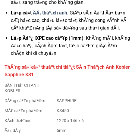
sá»± sang trá»ng cho khÃ´ng gian.
Lá»p cá»t
ÄÃ¡ tháº¡ch anh
: GiÃºp sÃ n Äáº¡t Äá» bá»n
cÆ¡ há»c cao, chá»u lá»±c tá»t, khÃ´ng cong vÃªnh vÃ
cÃ³ kháº£ nÄng tÃ¡i sá»­ dá»¥ng sau thá»i gian dÃ i.
Lá»p Äáº¿ IXPE cao cáº¥p (1mm)
: KhÃ´ng mÃ¹i, khÃ´ng
Äá»c háº¡i, cÃ¡ch Ã¢m tá»t, táº¡o cáº£m giÃ¡c Ãªm
chÃ¢n khi di chuyá»n.
ThÃ´ng sá» ká»¹ thuáº­t chi tiáº¿t SÃ n Tháº¡ch Anh Kobler
Sapphire K31
SÃN THáº CH ANH
KOBLER
DÃ²ng sáº£n pháº©m
SAPPHIRE
MÃ£ sáº£n pháº©m
KS450
KÃ­ch thÆ°á»c
1220 x 146 x 6
Äá» dÃ y
5mm