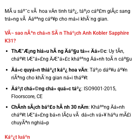
MÃ u sáº¯c vÃ hoa vÄn tinh táº¿, táº¡o cáº£m giÃ¡c sang
trá»ng vÃ Äáº³ng cáº¥p cho má»i khÃ´ng gian.
VÃ¬ sao nÃªn chá»n SÃ n Tháº¡ch Anh Kobler Sapphire
K31?
ThÆ°Æ¡ng hiá»u hÃ ng Äáº§u tá»« Äá»©c
: Uy tÃ­n,
cháº¥t lÆ°á»£ng ÄÆ°á»£c kháº³ng Äá»nh toÃ n cáº§u
Äá»c quyá»n thiáº¿t káº¿ hoa vÄn
: Táº¡o dáº¥u áº¥n
riÃªng cho khÃ´ng gian ná»i tháº¥t
Äáº¡t chá»©ng chá» quá»c táº¿
: ISO9001-2015,
Floorscore, CE
ChÃ­nh sÃ¡ch báº£o hÃ nh 30 nÄm
: Kháº³ng Äá»nh
cháº¥t lÆ°á»£ng bá»n lÃ¢u vÃ dá»ch vá»¥ háº­u mÃ£i
chuyÃªn nghiá»p
Káº¿t luáº­n