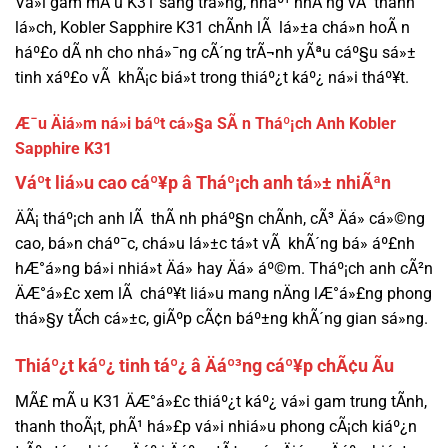
Vá»i gam mÃ u K31 sang trá»ng, nháº¹ nhÃ ng vÃ thanh
lá»ch, Kobler Sapphire K31 chÃ­nh lÃ lá»±a chá»n hoÃ n
háº£o dÃ nh cho nhá»¯ng cÃ´ng trÃ¬nh yÃªu cáº§u sá»±
tinh xáº£o vÃ khÃ¡c biá»t trong thiáº¿t káº¿ ná»i tháº¥t.
Æ¯u Äiá»m ná»i báº­t cá»§a SÃ n Tháº¡ch Anh Kobler
Sapphire K31
Váº­t liá»u cao cáº¥p â Tháº¡ch anh tá»± nhiÃªn
ÄÃ¡ tháº¡ch anh lÃ thÃ nh pháº§n chÃ­nh, cÃ³ Äá» cá»©ng
cao, bá»n cháº¯c, chá»u lá»±c tá»t vÃ khÃ´ng bá» áº£nh
hÆ°á»ng bá»i nhiá»t Äá» hay Äá» áº©m. Tháº¡ch anh cÃ²n
ÄÆ°á»£c xem lÃ cháº¥t liá»u mang nÄng lÆ°á»£ng phong
thá»§y tÃ­ch cá»±c, giÃºp cÃ¢n báº±ng khÃ´ng gian sá»ng.
Thiáº¿t káº¿ tinh táº¿ â Äáº³ng cáº¥p chÃ¢u Ãu
MÃ£ mÃ u K31 ÄÆ°á»£c thiáº¿t káº¿ vá»i gam trung tÃ­nh,
thanh thoÃ¡t, phÃ¹ há»£p vá»i nhiá»u phong cÃ¡ch kiáº¿n