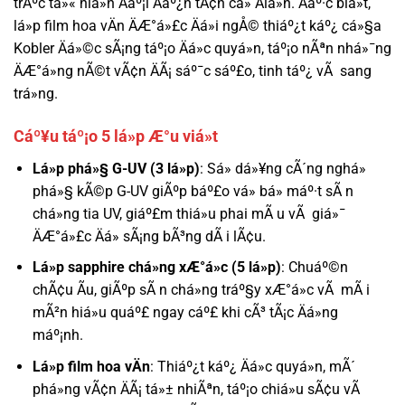
trÃºc tá»« hiá»n Äáº¡i Äáº¿n tÃ¢n cá» Äiá»n. Äáº·c biá»t,
lá»p film hoa vÄn ÄÆ°á»£c Äá»i ngÅ© thiáº¿t káº¿ cá»§a
Kobler Äá»©c sÃ¡ng táº¡o Äá»c quyá»n, táº¡o nÃªn nhá»¯ng
ÄÆ°á»ng nÃ©t vÃ¢n ÄÃ¡ sáº¯c sáº£o, tinh táº¿ vÃ sang
trá»ng.
Cáº¥u táº¡o 5 lá»p Æ°u viá»t
Lá»p phá»§ G-UV (3 lá»p)
: Sá»­ dá»¥ng cÃ´ng nghá»
phá»§ kÃ©p G-UV giÃºp báº£o vá» bá» máº·t sÃ n
chá»ng tia UV, giáº£m thiá»u phai mÃ u vÃ giá»¯
ÄÆ°á»£c Äá» sÃ¡ng bÃ³ng dÃ i lÃ¢u.
Lá»p sapphire chá»ng xÆ°á»c (5 lá»p)
: Chuáº©n
chÃ¢u Ãu, giÃºp sÃ n chá»ng tráº§y xÆ°á»c vÃ mÃ i
mÃ²n hiá»u quáº£ ngay cáº£ khi cÃ³ tÃ¡c Äá»ng
máº¡nh.
Lá»p film hoa vÄn
: Thiáº¿t káº¿ Äá»c quyá»n, mÃ´
phá»ng vÃ¢n ÄÃ¡ tá»± nhiÃªn, táº¡o chiá»u sÃ¢u vÃ