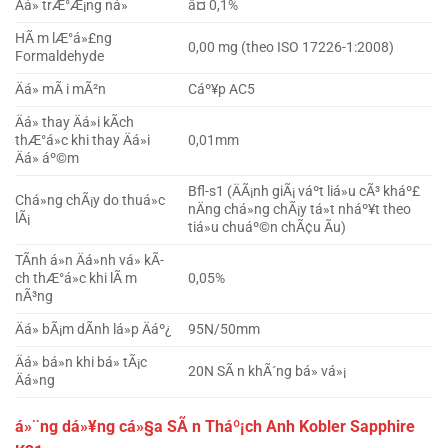
Äá» trÆ°Æ¡ng ná»
â¤ 0,1%
HÃ m lÆ°á»£ng
0,00 mg (theo ISO 17226-1:2008)
Formaldehyde
Äá» mÃ i mÃ²n
Cáº¥p AC5
Äá» thay Äá»i kÃ­ch
thÆ°á»c khi thay Äá»i
0,01mm
Äá» áº©m
Bfl-s1 (ÄÃ¡nh giÃ¡ váº­t liá»u cÃ³ kháº£
Chá»ng chÃ¡y do thuá»c
nÄng chá»ng chÃ¡y tá»t nháº¥t theo
lÃ¡
tiá»u chuáº©n chÃ¢u Ãu)
TÃ­nh á»n Äá»nh vá» kÃ­
ch thÆ°á»c khi lÃ m
0,05%
nÃ³ng
Äá» bÃ¡m dÃ­nh lá»p Äáº¿
95N/50mm
Äá» bá»n khi bá» tÃ¡c
20N SÃ n khÃ´ng bá» vá»¡
Äá»ng
á»¨ng dá»¥ng cá»§a SÃ n Tháº¡ch Anh Kobler Sapphire