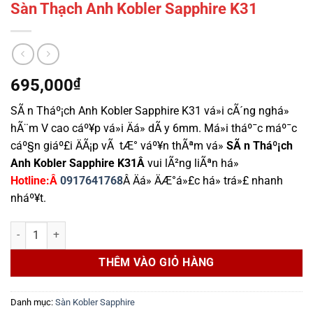
Sàn Thạch Anh Kobler Sapphire K31
695,000
₫
SÃ n Tháº¡ch Anh Kobler Sapphire K31 vá»i cÃ´ng nghá»
hÃ¨m V cao cáº¥p vá»i Äá» dÃ y 6mm. Má»i tháº¯c máº¯c
cáº§n giáº£i ÄÃ¡p vÃ tÆ° váº¥n thÃªm vá»
SÃ n Tháº¡ch
Anh Kobler Sapphire K31
Â
vui lÃ²ng liÃªn há»
Hotline:Â
0917641768
Â Äá» ÄÆ°á»£c há» trá»£ nhanh
nháº¥t.
Sàn Thạch Anh Kobler Sapphire K31 số lượng
THÊM VÀO GIỎ HÀNG
Danh mục:
Sàn Kobler Sapphire