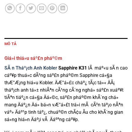
MÔ TẢ
Giá»i thiá»u sáº£n pháº©m
SÃ n Tháº¡ch Anh Kobler
Sapphire K31
lÃ máº«u sÃ n cao
cáº¥p thuá»c dÃ²ng sáº£n pháº©m Sapphire cá»§a
thÆ°Æ¡ng hiá»u Kobler. ÄÆ°á»£c cháº¿ tÃ¡c tá»« ÄÃ¡
tháº¡ch anh tá»± nhiÃªn cÃ¹ng cÃ´ng nghá» sáº£n xuáº¥t
tiÃªn tiáº¿n cá»§a Äá»©c, sáº£n pháº©m khÃ´ng chá»
mang Äáº¿n Äá» bá»n vÆ°á»£t trá»i mÃ cÃ²n táº¡o nÃªn
váº» Äáº¹p tinh táº¿, chuáº©n chÃ¢u Ãu cho khÃ´ng gian
sá»ng hiá»n Äáº¡i vÃ Äáº³ng cáº¥p.