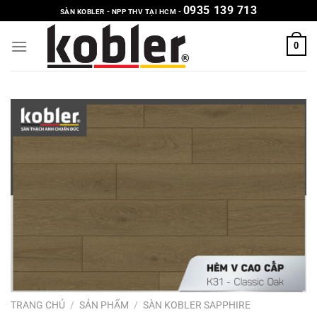
Chuyển
0935 139 713
SÀN KOBLER - NPP THV TẠI HCM -
đến
nội
0
dung
TRANG CHỦ
/
SẢN PHẨM
/
SÀN KOBLER SAPPHIRE