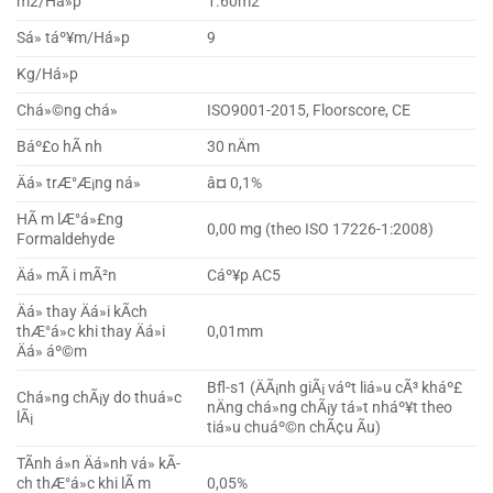
m2/Há»p
1.60m2
Sá» táº¥m/Há»p
9
Kg/Há»p
Chá»©ng chá»
ISO9001-2015, Floorscore, CE
Báº£o hÃ nh
30 nÄm
Äá» trÆ°Æ¡ng ná»
â¤ 0,1%
HÃ m lÆ°á»£ng
0,00 mg (theo ISO 17226-1:2008)
Formaldehyde
Äá» mÃ i mÃ²n
Cáº¥p AC5
Äá» thay Äá»i kÃ­ch
thÆ°á»c khi thay Äá»i
0,01mm
Äá» áº©m
Bfl-s1 (ÄÃ¡nh giÃ¡ váº­t liá»u cÃ³ kháº£
Chá»ng chÃ¡y do thuá»c
nÄng chá»ng chÃ¡y tá»t nháº¥t theo
lÃ¡
tiá»u chuáº©n chÃ¢u Ãu)
TÃ­nh á»n Äá»nh vá» kÃ­
ch thÆ°á»c khi lÃ m
0,05%