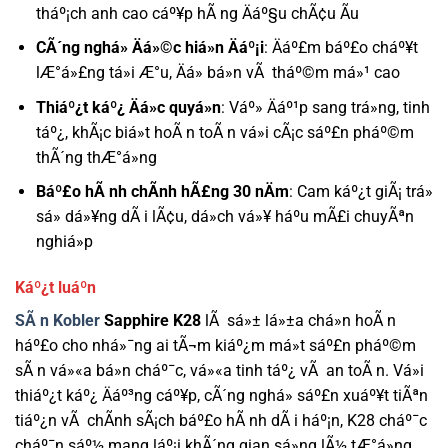
tháº¡ch anh cao cáº¥p hÃ ng Äáº§u chÃ¢u Ãu
CÃ´ng nghá» Äá»©c hiá»n Äáº¡i
: Äáº£m báº£o cháº¥t
lÆ°á»£ng tá»i Æ°u, Äá» bá»n vÃ tháº©m má»¹ cao
Thiáº¿t káº¿ Äá»c quyá»n
: Váº» Äáº¹p sang trá»ng, tinh
táº¿, khÃ¡c biá»t hoÃ n toÃ n vá»i cÃ¡c sáº£n pháº©m
thÃ´ng thÆ°á»ng
Báº£o hÃ nh chÃ­nh hÃ£ng 30 nÄm
: Cam káº¿t giÃ¡ trá»
sá»­ dá»¥ng dÃ i lÃ¢u, dá»ch vá»¥ háº­u mÃ£i chuyÃªn
nghiá»p
Káº¿t luáº­n
SÃ n Kobler
Sapphire K28
lÃ sá»± lá»±a chá»n hoÃ n
háº£o cho nhá»¯ng ai tÃ¬m kiáº¿m má»t sáº£n pháº©m
sÃ n vá»«a bá»n cháº¯c, vá»«a tinh táº¿ vÃ an toÃ n. Vá»i
thiáº¿t káº¿ Äáº³ng cáº¥p, cÃ´ng nghá» sáº£n xuáº¥t tiÃªn
tiáº¿n vÃ chÃ­nh sÃ¡ch báº£o hÃ nh dÃ i háº¡n, K28 cháº¯c
cháº¯n sáº½ mang láº¡i khÃ´ng gian sá»ng lÃ½ tÆ°á»ng