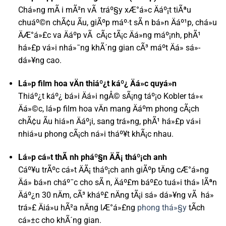
Chá»ng mÃ i mÃ²n vÃ tráº§y xÆ°á»c Äáº¡t tiÃªu
chuáº©n chÃ¢u Ãu, giÃºp máº·t sÃ n bá»n Äáº¹p, chá»u
ÄÆ°á»£c va Äáº­p vÃ cÃ¡c tÃ¡c Äá»ng máº¡nh, phÃ¹
há»£p vá»i nhá»¯ng khÃ´ng gian cÃ³ máº­t Äá» sá»­
dá»¥ng cao.
Lá»p film hoa vÄn thiáº¿t káº¿ Äá»c quyá»n
Thiáº¿t káº¿ bá»i Äá»i ngÅ© sÃ¡ng táº¡o Kobler tá»«
Äá»©c, lá»p film hoa vÄn mang Äáº­m phong cÃ¡ch
chÃ¢u Ãu hiá»n Äáº¡i, sang trá»ng, phÃ¹ há»£p vá»i
nhiá»u phong cÃ¡ch ná»i tháº¥t khÃ¡c nhau.
Lá»p cá»t thÃ nh pháº§n ÄÃ¡ tháº¡ch anh
Cáº¥u trÃºc cá»t ÄÃ¡ tháº¡ch anh giÃºp tÄng cÆ°á»ng
Äá» bá»n cháº¯c cho sÃ n, Äáº£m báº£o tuá»i thá» lÃªn
Äáº¿n 30 nÄm, cÃ³ kháº£ nÄng tÃ¡i sá»­ dá»¥ng vÃ há»
trá»£ Äiá»u hÃ²a nÄng lÆ°á»£ng
phong thá»§y
tÃ­ch
cá»±c cho khÃ´ng gian.