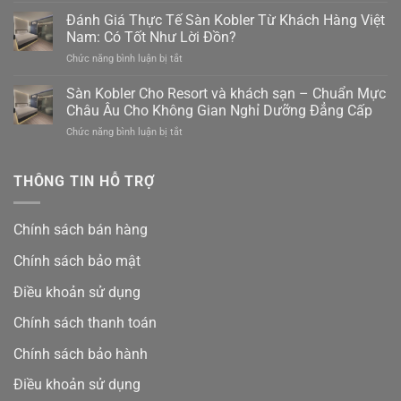
Duy
thạch
Đánh Giá Thực Tế Sàn Kobler Từ Khách Hàng Việt
Nhất
anh
Trên
Nam: Có Tốt Như Lời Đồn?
Kobler
Thị
ở
Chức năng bình luận bị tắt
có
Trường
Đánh
tốt
Giá
Sàn Kobler Cho Resort và khách sạn – Chuẩn Mực
không?
Thực
Bảng
Châu Âu Cho Không Gian Nghỉ Dưỡng Đẳng Cấp
Tế
giá
ở
Chức năng bình luận bị tắt
Sàn
mới
Sàn
Kobler
nhất
Kobler
Từ
và
Cho
THÔNG TIN HỖ TRỢ
Khách
ưu
Resort
Hàng
đãi
và
Việt
15%
khách
Nam:
Chính sách bán hàng
sạn
Có
–
Tốt
Chính sách bảo mật
Chuẩn
Như
Mực
Lời
Điều khoản sử dụng
Châu
Đồn?
Âu
Chính sách thanh toán
Cho
Không
Chính sách bảo hành
Gian
Nghỉ
Điều khoản sử dụng
Dưỡng