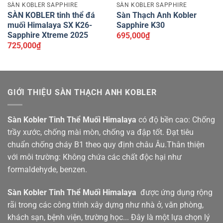
SÀN KOBLER SAPPHIRE
SÀN KOBLER SAPPHIRE
SÀN KOBLER tinh thể đá
Sàn Thạch Anh Kobler
muối Himalaya SX K26-
Sapphire K30
Sapphire Xtreme 2025
695,000
₫
725,000
₫
GIỚI THIỆU SÀN THẠCH ANH KOBLER
Sàn Kobler Tinh Thể Muối Himalaya
có độ bền cao: Chống
trầy xước, chống mài mòn, chống va đập tốt. Đạt tiêu
chuẩn chống cháy B1 theo quy định châu Âu.Thân thiện
với môi trường: Không chứa các chất độc hại như
formaldehyde, benzen.
Sàn Kobler
Tinh Thể Muối Himalaya
được ứng dụng rộng
rãi trong các công trình xây dựng như nhà ở, văn phòng,
khách sạn, bệnh viện, trường học... Đây là một lựa chọn lý