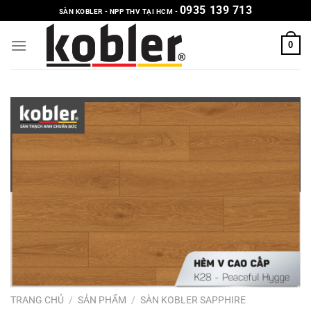
Chuyển
0935 139 713
SÀN KOBLER - NPP THV TẠI HCM -
đến
nội
0
dung
TRANG CHỦ
/
SẢN PHẨM
/
SÀN KOBLER SAPPHIRE