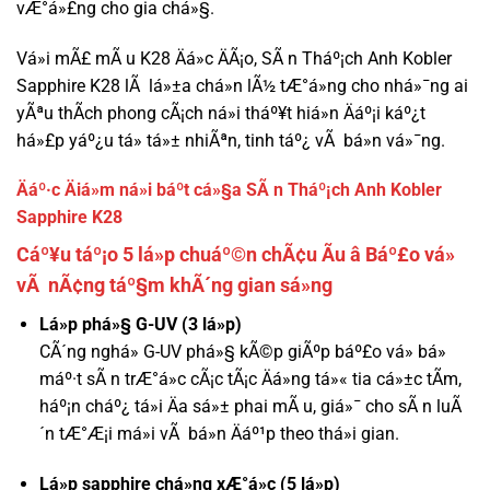
vÆ°á»£ng cho gia chá»§.
Vá»i mÃ£ mÃ u K28 Äá»c ÄÃ¡o, SÃ n Tháº¡ch Anh Kobler
Sapphire K28 lÃ lá»±a chá»n lÃ½ tÆ°á»ng cho nhá»¯ng ai
yÃªu thÃ­ch phong cÃ¡ch ná»i tháº¥t hiá»n Äáº¡i káº¿t
há»£p yáº¿u tá» tá»± nhiÃªn, tinh táº¿ vÃ bá»n vá»¯ng.
Äáº·c Äiá»m ná»i báº­t cá»§a SÃ n Tháº¡ch Anh Kobler
Sapphire K28
Cáº¥u táº¡o 5 lá»p chuáº©n chÃ¢u Ãu â Báº£o vá»
vÃ nÃ¢ng táº§m khÃ´ng gian sá»ng
Lá»p phá»§ G-UV (3 lá»p)
CÃ´ng nghá» G-UV phá»§ kÃ©p giÃºp báº£o vá» bá»
máº·t sÃ n trÆ°á»c cÃ¡c tÃ¡c Äá»ng tá»« tia cá»±c tÃ­m,
háº¡n cháº¿ tá»i Äa sá»± phai mÃ u, giá»¯ cho sÃ n luÃ
´n tÆ°Æ¡i má»i vÃ bá»n Äáº¹p theo thá»i gian.
Lá»p sapphire chá»ng xÆ°á»c (5 lá»p)