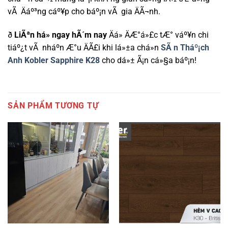
vÃ Äáº³ng cáº¥p cho báº¡n vÃ gia ÄÃ¬nh.
ð
LiÃªn há» ngay hÃ´m nay
Äá» ÄÆ°á»£c tÆ° váº¥n chi
tiáº¿t vÃ nháº­n Æ°u ÄÃ£i khi lá»±a chá»n
SÃ n Tháº¡ch
Anh Kobler Sapphire K28
cho dá»± Ã¡n cá»§a báº¡n!
SẢN PHẨM TƯƠNG TỰ