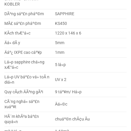
KOBLER
DÃ²ng sáº£n pháº©m
SAPPHIRE
MÃ£ sáº£n pháº©m
KS450
KÃ­ch thÆ°á»c
1220 x 146 x 6
Äá» dÃ y
5mm
Äáº¿ IXPE cao cáº¥p
1mm
Lá»p sapphire chá»ng
5 lá»p
xÆ°á»c
Lá»p UV báº£o vá» toÃ n
UV x 2
diá»n
Quy cÃ¡ch ÄÃ³ng gÃ³i
9 táº¥m/ Há»p
CÃ´ng nghá» sáº£n
Äá»©c
xuáº¥t
HÃ¨m khÃ³a báº£n
chuáº©n chÃ¢u Ãu
quyá»n