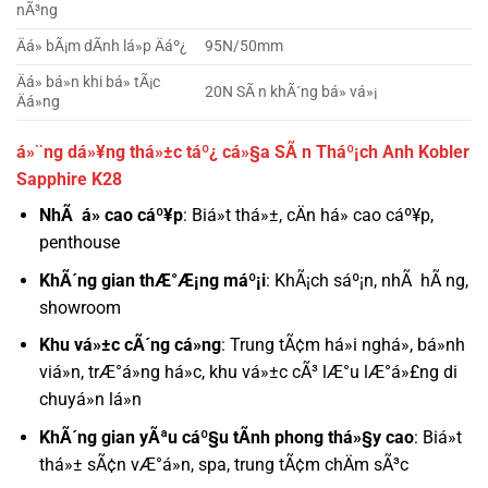
nÃ³ng
Äá» bÃ¡m dÃ­nh lá»p Äáº¿
95N/50mm
Äá» bá»n khi bá» tÃ¡c
20N SÃ n khÃ´ng bá» vá»¡
Äá»ng
á»¨ng dá»¥ng thá»±c táº¿ cá»§a SÃ n Tháº¡ch Anh Kobler
Sapphire K28
NhÃ á» cao cáº¥p
: Biá»t thá»±, cÄn há» cao cáº¥p,
penthouse
KhÃ´ng gian thÆ°Æ¡ng máº¡i
: KhÃ¡ch sáº¡n, nhÃ hÃ ng,
showroom
Khu vá»±c cÃ´ng cá»ng
: Trung tÃ¢m há»i nghá», bá»nh
viá»n, trÆ°á»ng há»c, khu vá»±c cÃ³ lÆ°u lÆ°á»£ng di
chuyá»n lá»n
KhÃ´ng gian yÃªu cáº§u tÃ­nh phong thá»§y cao
: Biá»t
thá»± sÃ¢n vÆ°á»n, spa, trung tÃ¢m chÄm sÃ³c