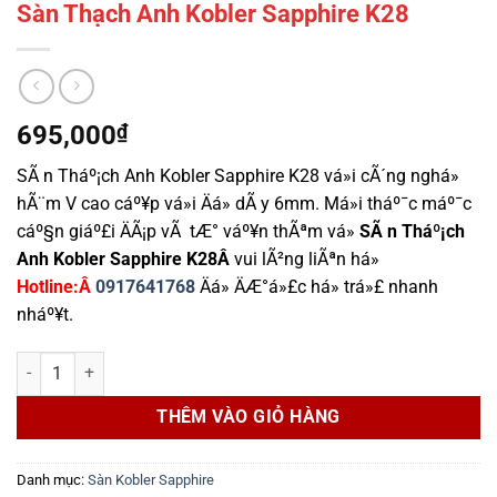
Sàn Thạch Anh Kobler Sapphire K28
695,000
₫
SÃ n Tháº¡ch Anh Kobler Sapphire K28 vá»i cÃ´ng nghá»
hÃ¨m V cao cáº¥p vá»i Äá» dÃ y 6mm. Má»i tháº¯c máº¯c
cáº§n giáº£i ÄÃ¡p vÃ tÆ° váº¥n thÃªm vá»
SÃ n Tháº¡ch
Anh Kobler Sapphire K28
Â
vui lÃ²ng liÃªn há»
Hotline:Â
0917641768
Äá» ÄÆ°á»£c há» trá»£ nhanh
nháº¥t.
Sàn Thạch Anh Kobler Sapphire K28 số lượng
THÊM VÀO GIỎ HÀNG
Danh mục:
Sàn Kobler Sapphire