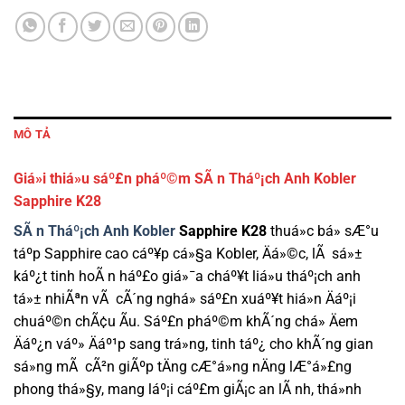
MÔ TẢ
Giá»i thiá»u sáº£n pháº©m SÃ n Tháº¡ch Anh Kobler
Sapphire K28
SÃ n Tháº¡ch Anh Kobler
Sapphire K28
thuá»c bá» sÆ°u
táº­p Sapphire cao cáº¥p cá»§a Kobler, Äá»©c, lÃ sá»±
káº¿t tinh hoÃ n háº£o giá»¯a cháº¥t liá»u tháº¡ch anh
tá»± nhiÃªn vÃ cÃ´ng nghá» sáº£n xuáº¥t hiá»n Äáº¡i
chuáº©n chÃ¢u Ãu. Sáº£n pháº©m khÃ´ng chá» Äem
Äáº¿n váº» Äáº¹p sang trá»ng, tinh táº¿ cho khÃ´ng gian
sá»ng mÃ cÃ²n giÃºp tÄng cÆ°á»ng nÄng lÆ°á»£ng
phong thá»§y, mang láº¡i cáº£m giÃ¡c an lÃ nh, thá»nh