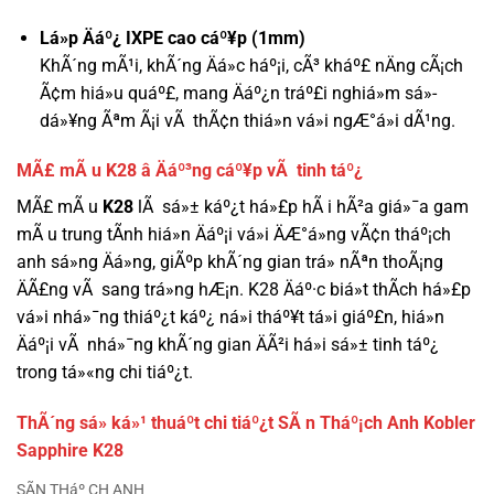
Lá»p Äáº¿ IXPE cao cáº¥p (1mm)
KhÃ´ng mÃ¹i, khÃ´ng Äá»c háº¡i, cÃ³ kháº£ nÄng cÃ¡ch
Ã¢m hiá»u quáº£, mang Äáº¿n tráº£i nghiá»m sá»­
dá»¥ng Ãªm Ã¡i vÃ thÃ¢n thiá»n vá»i ngÆ°á»i dÃ¹ng.
MÃ£ mÃ u K28 â Äáº³ng cáº¥p vÃ tinh táº¿
MÃ£ mÃ u
K28
lÃ sá»± káº¿t há»£p hÃ i hÃ²a giá»¯a gam
mÃ u trung tÃ­nh hiá»n Äáº¡i vá»i ÄÆ°á»ng vÃ¢n tháº¡ch
anh sá»ng Äá»ng, giÃºp khÃ´ng gian trá» nÃªn thoÃ¡ng
ÄÃ£ng vÃ sang trá»ng hÆ¡n. K28 Äáº·c biá»t thÃ­ch há»£p
vá»i nhá»¯ng thiáº¿t káº¿ ná»i tháº¥t tá»i giáº£n, hiá»n
Äáº¡i vÃ nhá»¯ng khÃ´ng gian ÄÃ²i há»i sá»± tinh táº¿
trong tá»«ng chi tiáº¿t.
ThÃ´ng sá» ká»¹ thuáº­t chi tiáº¿t SÃ n Tháº¡ch Anh Kobler
Sapphire K28
SÃN THáº CH ANH