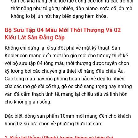
sàn có khả năng chịu lực tác động cực lớn từ các đồ nội
thất nặng như tủ gỗ tự nhiên, đàn piano, sofa cỡ lớn mà
không lo bị lún nứt hay biến dạng hèm khóa.
Bộ Sưu Tập 04 Màu Mới Thời Thượng Và 02
Kiểu Lát Sàn Đẳng Cấp
Không chỉ dừng lại ở sự đột phá về mặt kỹ thuật, Sàn
Kobler còn mang đến một làn gió mới cho tư duy thiết kế
với bộ sưu tập 04 tông màu thời thượng được tuyển chọn
kỹ lưỡng bởi các chuyên gia thiết kế hàng đầu châu Âu.
Các tông màu này mô phỏng hoàn hảo vẻ đẹp tự nhiên
của các thớ gỗ sồi cổ thụ, gỗ óc chó sang trọng hay những
vân đá cẩm thạch tinh tế, mang lại chiều sâu và linh hồn
cho không gian sống.
Đặc biệt, dòng sản phẩm 10mm mới mang đến cho khách
hàng 02 sự lựa chọn về phương thức lát sàn:
1. Kiểu lót thẳng (Plank) truyền thống và hiện đại