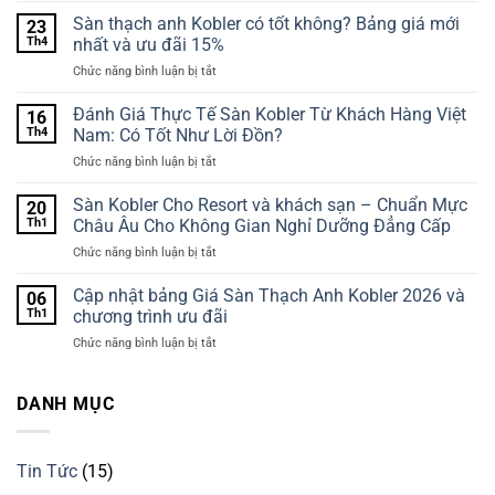
Thạch
Sàn thạch anh Kobler có tốt không? Bảng giá mới
23
Anh
Th4
nhất và ưu đãi 15%
Kobler
ở
Chức năng bình luận bị tắt
10mm
Sàn
Duy
thạch
Đánh Giá Thực Tế Sàn Kobler Từ Khách Hàng Việt
Nhất
16
anh
Trên
Th4
Nam: Có Tốt Như Lời Đồn?
Kobler
Thị
ở
Chức năng bình luận bị tắt
có
Trường
Đánh
tốt
Giá
Sàn Kobler Cho Resort và khách sạn – Chuẩn Mực
không?
20
Thực
Bảng
Th1
Châu Âu Cho Không Gian Nghỉ Dưỡng Đẳng Cấp
Tế
giá
ở
Chức năng bình luận bị tắt
Sàn
mới
Sàn
Kobler
nhất
Kobler
Cập nhật bảng Giá Sàn Thạch Anh Kobler 2026 và
Từ
06
và
Cho
Khách
Th1
chương trình ưu đãi
ưu
Resort
Hàng
đãi
ở
Chức năng bình luận bị tắt
và
Việt
15%
Cập
khách
Nam:
nhật
sạn
Có
bảng
DANH MỤC
–
Tốt
Giá
Chuẩn
Như
Sàn
Mực
Lời
Thạch
Châu
Đồn?
Tin Tức
(15)
Anh
Âu
Kobler