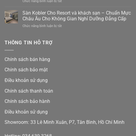
ở
Chức năng bình luận bị tắt
có
Trường
Đánh
tốt
Giá
Sàn Kobler Cho Resort và khách sạn – Chuẩn Mực
không?
Thực
Bảng
Châu Âu Cho Không Gian Nghỉ Dưỡng Đẳng Cấp
Tế
giá
ở
Chức năng bình luận bị tắt
Sàn
mới
Sàn
Kobler
nhất
Kobler
Từ
và
Cho
THÔNG TIN HỖ TRỢ
Khách
ưu
Resort
Hàng
đãi
và
Việt
15%
khách
Nam:
Chính sách bán hàng
sạn
Có
–
Tốt
Chính sách bảo mật
Chuẩn
Như
Mực
Lời
Điều khoản sử dụng
Châu
Đồn?
Âu
Chính sách thanh toán
Cho
Không
Chính sách bảo hành
Gian
Nghỉ
Điều khoản sử dụng
Dưỡng
Đẳng
Showroom: 33 Lê Minh Xuân, P7, Tân Bình, Hồ Chí Minh
Cấp