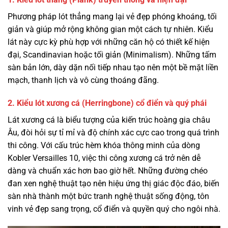
Phương pháp lót thẳng mang lại vẻ đẹp phóng khoáng, tối
giản và giúp mở rộng không gian một cách tự nhiên. Kiểu
lát này cực kỳ phù hợp với những căn hộ có thiết kế hiện
đại, Scandinavian hoặc tối giản (Minimalism). Những tấm
sàn bản lớn, dày dặn nối tiếp nhau tạo nên một bề mặt liền
mạch, thanh lịch và vô cùng thoáng đãng.
2. Kiểu lót xương cá (Herringbone) cổ điển và quý phái
Lát xương cá là biểu tượng của kiến trúc hoàng gia châu
Âu, đòi hỏi sự tỉ mỉ và độ chính xác cực cao trong quá trình
thi công. Với cấu trúc hèm khóa thông minh của dòng
Kobler Versailles 10, việc thi công xương cá trở nên dễ
dàng và chuẩn xác hơn bao giờ hết. Những đường chéo
đan xen nghệ thuật tạo nên hiệu ứng thị giác độc đáo, biến
sàn nhà thành một bức tranh nghệ thuật sống động, tôn
vinh vẻ đẹp sang trọng, cổ điển và quyền quý cho ngôi nhà.