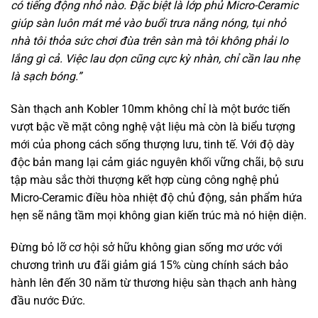
có tiếng động nhỏ nào. Đặc biệt là lớp phủ Micro-Ceramic
giúp sàn luôn mát mẻ vào buổi trưa nắng nóng, tụi nhỏ
nhà tôi thỏa sức chơi đùa trên sàn mà tôi không phải lo
lắng gì cả. Việc lau dọn cũng cực kỳ nhàn, chỉ cần lau nhẹ
là sạch bóng.”
Sàn thạch anh Kobler 10mm không chỉ là một bước tiến
vượt bậc về mặt công nghệ vật liệu mà còn là biểu tượng
mới của phong cách sống thượng lưu, tinh tế. Với độ dày
độc bản mang lại cảm giác nguyên khối vững chãi, bộ sưu
tập màu sắc thời thượng kết hợp cùng công nghệ phủ
Micro-Ceramic điều hòa nhiệt độ chủ động, sản phẩm hứa
hẹn sẽ nâng tầm mọi không gian kiến trúc mà nó hiện diện.
Đừng bỏ lỡ cơ hội sở hữu không gian sống mơ ước với
chương trình ưu đãi giảm giá 15% cùng chính sách bảo
hành lên đến 30 năm từ thương hiệu sàn thạch anh hàng
đầu nước Đức.