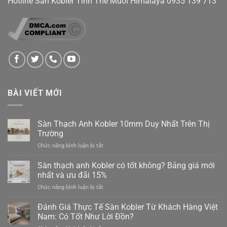
Hotline Sàn Kobler Tinh Thể Muối Himalaya
0935 139 713
BÀI VIẾT MỚI
Sàn Thạch Anh Kobler 10mm Duy Nhất Trên Thị
Trường
ở
Chức năng bình luận bị tắt
Sàn
Thạch
Sàn thạch anh Kobler có tốt không? Bảng giá mới
Anh
nhất và ưu đãi 15%
Kobler
ở
Chức năng bình luận bị tắt
10mm
Sàn
Duy
thạch
Đánh Giá Thực Tế Sàn Kobler Từ Khách Hàng Việt
Nhất
anh
Trên
Nam: Có Tốt Như Lời Đồn?
Kobler
Thị