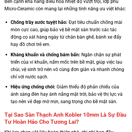
Bên cạnh khả năng điều hòa nhiệt độ vượt trội, lớp phủ
Micro-Ceramic còn mang lại những tính năng ưu việt khác:
Chống trầy xước tuyệt hảo:
Đạt tiêu chuẩn chống mài
mòn cực cao, giúp bảo vệ bề mặt sàn trước các tác
động cọ xát hàng ngày từ chân bàn ghế, bánh xe đẩy
hay đồ chơi trẻ em.
Kháng khuẩn và chống bám bẩn:
Ngăn chặn sự phát
triển của vi khuẩn, nấm mốc trên bề mặt, giúp việc lau
chùi, vệ sinh trở nên vô cùng đơn giản và nhanh chóng
chỉ với nước sạch.
Hiệu ứng chống chói:
Giảm thiểu độ phản chiếu của
ánh sáng đèn hay ánh nắng mặt trời, bảo vệ thị lực và
tạo nên vẻ đẹp mờ mịn, sang trọng cho bề mặt sàn.
Tại Sao Sàn Thạch Anh Kobler 10mm Là Sự Đầu
Tư Hoàn Hảo Cho Tương Lai?