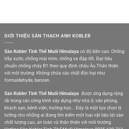
Cho
2026
Không
và
Gian
chương
Nghỉ
trình
Dưỡng
ưu
Đẳng
đãi
Cấp
GIỚI THIỆU SÀN THẠCH ANH KOBLER
Sàn Kobler Tinh Thể Muối Himalaya
có độ bền cao: Chống
trầy xước, chống mài mòn, chống va đập tốt. Đạt tiêu
chuẩn chống cháy B1 theo quy định châu Âu.Thân thiện
với môi trường: Không chứa các chất độc hại như
formaldehyde, benzen.
Sàn Kobler
Tinh Thể Muối Himalaya
được ứng dụng rộng
rãi trong các công trình xây dựng như nhà ở, văn phòng,
khách sạn, bệnh viện, trường học... Đây là một lựa chọn lý
tưởng cho những ai đang tìm kiếm một loại vật liệu lát sàn
chất lượng cao, an toàn và thân thiện với môi trường.