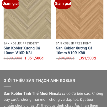
Giảm giá!
Giảm giá!
SÀN KOBLER PRESIDENT
SÀN KOBLER PRESIDENT
Sàn Kobler Xương Cá
Sàn Kobler Xương Cá
10mm V10R-K81
10mm V10R-K88
Giá
Giá
Giá
Giá
1,590,000
₫
1,351,500
₫
1,590,000
₫
1,351,500
₫
gốc
hiện
gốc
hiện
là:
tại
là:
tại
1,590,000₫.
là:
1,590,000₫.
là:
1,351,500₫.
1,351,
GIỚI THIỆU SÀN THẠCH ANH KOBLER
Sàn Kobler Tinh Thể Muối Himalaya
có độ bền cao: Chống
trầy xước, chống mài mòn, chống va đập tốt. Đạt tiêu
chuẩn chống cháy B1 theo quy định châu Âu.Thân thiện