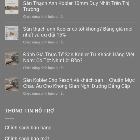
Sàn Thạch Anh Kobler 10mm Duy Nhất Trên Thị
Trường
ở
Chức năng bình luận bị tắt
Sàn
Thạch
Sàn thạch anh Kobler có tốt không? Bảng giá mới
Anh
nhất và ưu đãi 15%
Kobler
ở
Chức năng bình luận bị tắt
10mm
Sàn
Duy
thạch
Đánh Giá Thực Tế Sàn Kobler Từ Khách Hàng Việt
Nhất
anh
Trên
Nam: Có Tốt Như Lời Đồn?
Kobler
Thị
ở
Chức năng bình luận bị tắt
có
Trường
Đánh
tốt
Giá
Sàn Kobler Cho Resort và khách sạn – Chuẩn Mực
không?
Thực
Bảng
Châu Âu Cho Không Gian Nghỉ Dưỡng Đẳng Cấp
Tế
giá
ở
Chức năng bình luận bị tắt
Sàn
mới
Sàn
Kobler
nhất
Kobler
Từ
và
Cho
THÔNG TIN HỖ TRỢ
Khách
ưu
Resort
Hàng
đãi
và
Việt
15%
khách
Nam:
Chính sách bán hàng
sạn
Có
–
Tốt
Chính sách bảo mật