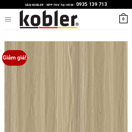
Chuyển
0935 139 713
SÀN KOBLER - NPP THV TẠI HCM -
đến
nội
0
dung
Giảm giá!