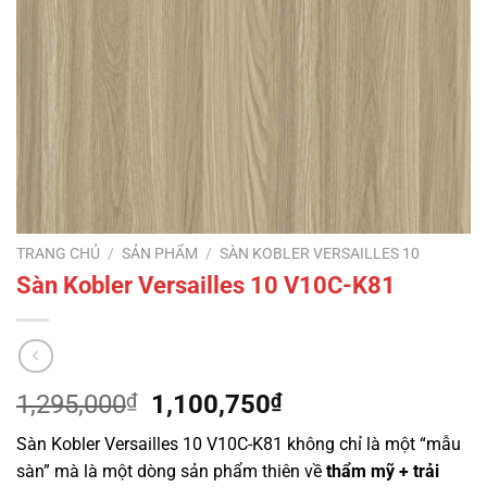
TRANG CHỦ
/
SẢN PHẨM
/
SÀN KOBLER VERSAILLES 10
Sàn Kobler Versailles 10 V10C-K81
Giá
Giá
1,295,000
₫
1,100,750
₫
gốc
hiện
Sàn Kobler Versailles 10 V10C-K81 không chỉ là một “mẫu
là:
tại
sàn” mà là một dòng sản phẩm thiên về
thẩm mỹ + trải
1,295,000₫.
là: