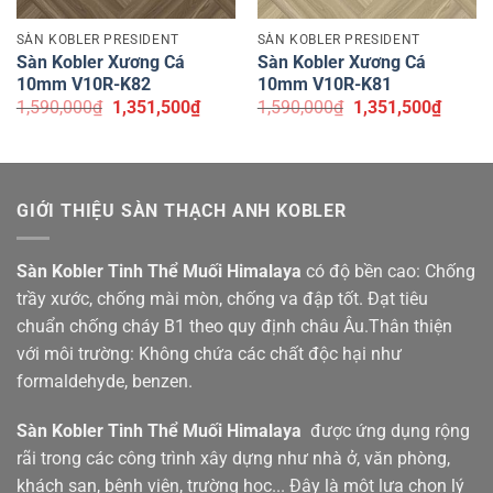
SÀN KOBLER PRESIDENT
SÀN KOBLER PRESIDENT
Sàn Kobler Xương Cá
Sàn Kobler Xương Cá
10mm V10R-K82
10mm V10R-K81
Giá
Giá
Giá
Giá
1,590,000
₫
1,351,500
₫
1,590,000
₫
1,351,500
₫
gốc
hiện
gốc
hiện
là:
tại
là:
tại
1,590,000₫.
là:
1,590,000₫.
là:
1,351,500₫.
1,351,
GIỚI THIỆU SÀN THẠCH ANH KOBLER
Sàn Kobler Tinh Thể Muối Himalaya
có độ bền cao: Chống
trầy xước, chống mài mòn, chống va đập tốt. Đạt tiêu
chuẩn chống cháy B1 theo quy định châu Âu.Thân thiện
với môi trường: Không chứa các chất độc hại như
formaldehyde, benzen.
Sàn Kobler
Tinh Thể Muối Himalaya
được ứng dụng rộng
rãi trong các công trình xây dựng như nhà ở, văn phòng,
khách sạn, bệnh viện, trường học... Đây là một lựa chọn lý