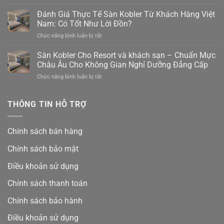
Sàn
Duy
thạch
Đánh Giá Thực Tế Sàn Kobler Từ Khách Hàng Việt
Nhất
anh
Trên
Nam: Có Tốt Như Lời Đồn?
Kobler
Thị
ở
Chức năng bình luận bị tắt
có
Trường
Đánh
tốt
Giá
Sàn Kobler Cho Resort và khách sạn – Chuẩn Mực
không?
Thực
Bảng
Châu Âu Cho Không Gian Nghỉ Dưỡng Đẳng Cấp
Tế
giá
ở
Chức năng bình luận bị tắt
Sàn
mới
Sàn
Kobler
nhất
Kobler
Từ
và
Cho
THÔNG TIN HỖ TRỢ
Khách
ưu
Resort
Hàng
đãi
và
Việt
15%
khách
Nam:
Chính sách bán hàng
sạn
Có
–
Tốt
Chính sách bảo mật
Chuẩn
Như
Mực
Lời
Điều khoản sử dụng
Châu
Đồn?
Âu
Chính sách thanh toán
Cho
Không
Chính sách bảo hành
Gian
Nghỉ
Điều khoản sử dụng
Dưỡng