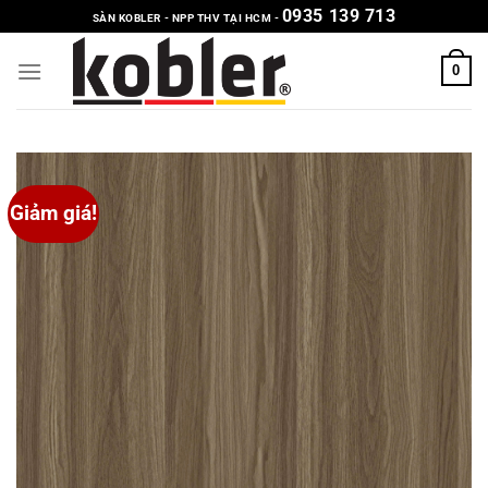
Chuyển
0935 139 713
SÀN KOBLER - NPP THV TẠI HCM -
đến
nội
0
dung
Giảm giá!